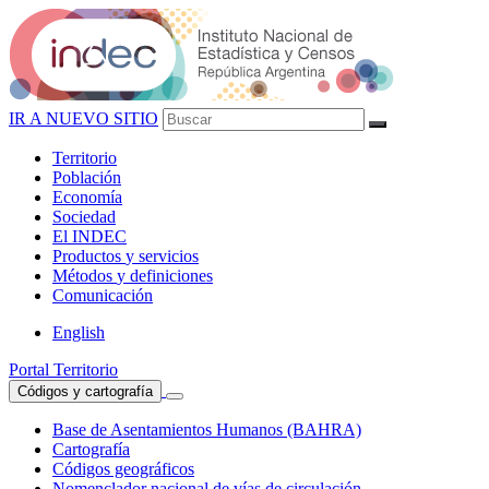
IR A NUEVO SITIO
Territorio
Población
Economía
Sociedad
El
INDEC
Productos
y servicios
Métodos
y definiciones
Comunicación
English
Portal Territorio
Códigos y cartografía
Base de Asentamientos Humanos (BAHRA)
Cartografía
Códigos geográficos
Nomenclador nacional de vías de circulación