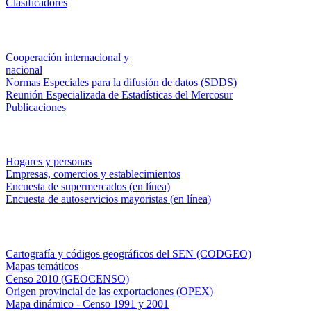
Clasificadores
Institucionales
Cooperación internacional y
nacional
Normas Especiales para la difusión de datos (SDDS)
Reunión Especializada de Estadísticas del Mercosur
Publicaciones
Encuestas en campo
Hogares y personas
Empresas, comercios y establecimientos
Encuesta de supermercados (en línea)
Encuesta de autoservicios mayoristas (en línea)
Sistemas de consulta
Cartografía y códigos geográficos del SEN (CODGEO)
Mapas temáticos
Censo 2010 (GEOCENSO)
Origen provincial de las exportaciones (OPEX)
Mapa dinámico - Censo 1991 y 2001