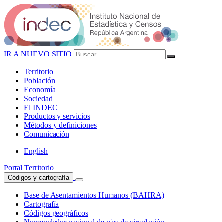
IR A NUEVO SITIO
Territorio
Población
Economía
Sociedad
El
INDEC
Productos
y servicios
Métodos
y definiciones
Comunicación
English
Portal Territorio
Códigos y cartografía
Base de Asentamientos Humanos (BAHRA)
Cartografía
Códigos geográficos
Nomenclador nacional de vías de circulación