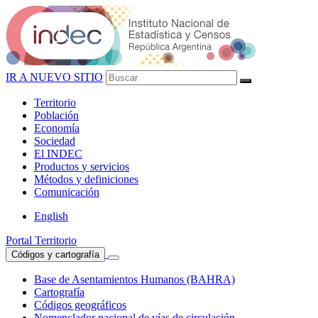
IR A NUEVO SITIO
Territorio
Población
Economía
Sociedad
El
INDEC
Productos
y servicios
Métodos
y definiciones
Comunicación
English
Portal Territorio
Códigos y cartografía
Base de Asentamientos Humanos (BAHRA)
Cartografía
Códigos geográficos
Nomenclador nacional de vías de circulación