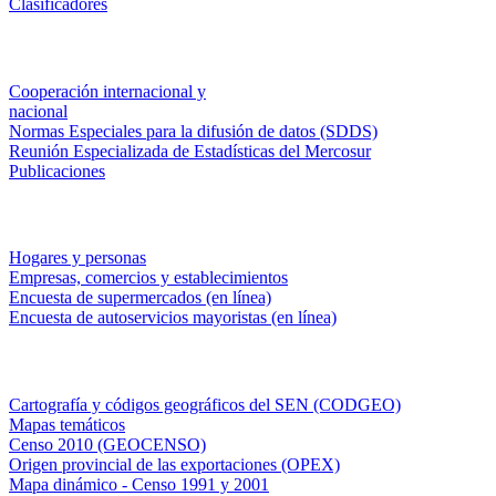
Clasificadores
Institucionales
Cooperación internacional y
nacional
Normas Especiales para la difusión de datos (SDDS)
Reunión Especializada de Estadísticas del Mercosur
Publicaciones
Encuestas en campo
Hogares y personas
Empresas, comercios y establecimientos
Encuesta de supermercados (en línea)
Encuesta de autoservicios mayoristas (en línea)
Sistemas de consulta
Cartografía y códigos geográficos del SEN (CODGEO)
Mapas temáticos
Censo 2010 (GEOCENSO)
Origen provincial de las exportaciones (OPEX)
Mapa dinámico - Censo 1991 y 2001