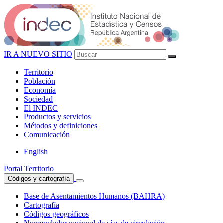
IR A NUEVO SITIO
Territorio
Población
Economía
Sociedad
El
INDEC
Productos
y servicios
Métodos
y definiciones
Comunicación
English
Portal Territorio
Códigos y cartografía
Base de Asentamientos Humanos (BAHRA)
Cartografía
Códigos geográficos
Nomenclador nacional de vías de circulación