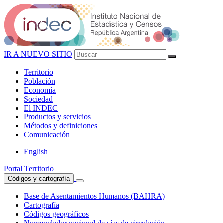
IR A NUEVO SITIO
Territorio
Población
Economía
Sociedad
El
INDEC
Productos
y servicios
Métodos
y definiciones
Comunicación
English
Portal Territorio
Códigos y cartografía
Base de Asentamientos Humanos (BAHRA)
Cartografía
Códigos geográficos
Nomenclador nacional de vías de circulación