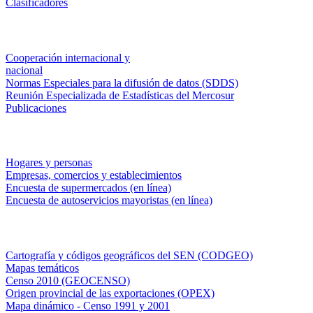
Clasificadores
Institucionales
Cooperación internacional y
nacional
Normas Especiales para la difusión de datos (SDDS)
Reunión Especializada de Estadísticas del Mercosur
Publicaciones
Encuestas en campo
Hogares y personas
Empresas, comercios y establecimientos
Encuesta de supermercados (en línea)
Encuesta de autoservicios mayoristas (en línea)
Sistemas de consulta
Cartografía y códigos geográficos del SEN (CODGEO)
Mapas temáticos
Censo 2010 (GEOCENSO)
Origen provincial de las exportaciones (OPEX)
Mapa dinámico - Censo 1991 y 2001