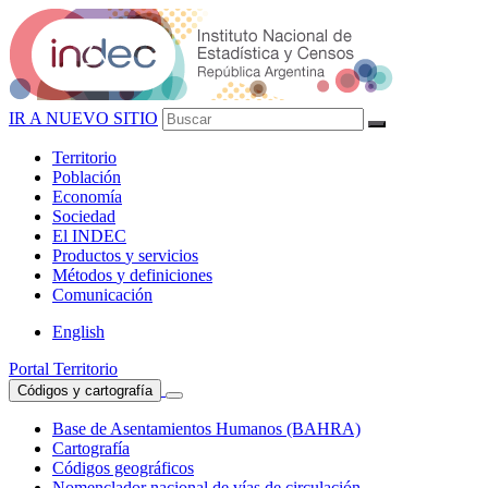
IR A NUEVO SITIO
Territorio
Población
Economía
Sociedad
El
INDEC
Productos
y servicios
Métodos
y definiciones
Comunicación
English
Portal Territorio
Códigos y cartografía
Base de Asentamientos Humanos (BAHRA)
Cartografía
Códigos geográficos
Nomenclador nacional de vías de circulación