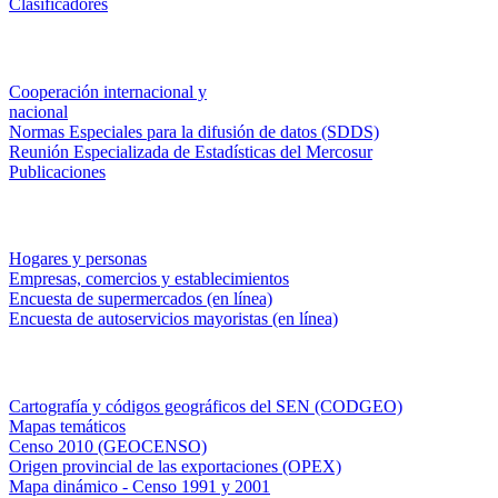
Clasificadores
Institucionales
Cooperación internacional y
nacional
Normas Especiales para la difusión de datos (SDDS)
Reunión Especializada de Estadísticas del Mercosur
Publicaciones
Encuestas en campo
Hogares y personas
Empresas, comercios y establecimientos
Encuesta de supermercados (en línea)
Encuesta de autoservicios mayoristas (en línea)
Sistemas de consulta
Cartografía y códigos geográficos del SEN (CODGEO)
Mapas temáticos
Censo 2010 (GEOCENSO)
Origen provincial de las exportaciones (OPEX)
Mapa dinámico - Censo 1991 y 2001