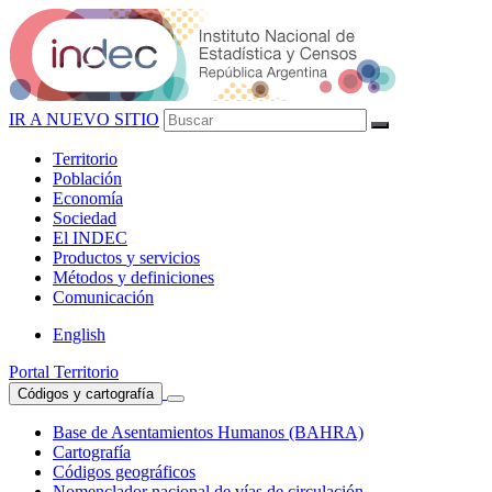
IR A NUEVO SITIO
Territorio
Población
Economía
Sociedad
El
INDEC
Productos
y servicios
Métodos
y definiciones
Comunicación
English
Portal Territorio
Códigos y cartografía
Base de Asentamientos Humanos (BAHRA)
Cartografía
Códigos geográficos
Nomenclador nacional de vías de circulación