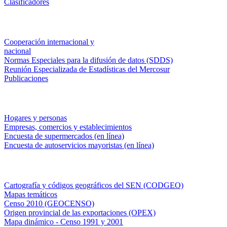
Clasificadores
Institucionales
Cooperación internacional y
nacional
Normas Especiales para la difusión de datos (SDDS)
Reunión Especializada de Estadísticas del Mercosur
Publicaciones
Encuestas en campo
Hogares y personas
Empresas, comercios y establecimientos
Encuesta de supermercados (en línea)
Encuesta de autoservicios mayoristas (en línea)
Sistemas de consulta
Cartografía y códigos geográficos del SEN (CODGEO)
Mapas temáticos
Censo 2010 (GEOCENSO)
Origen provincial de las exportaciones (OPEX)
Mapa dinámico - Censo 1991 y 2001