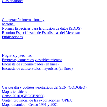
Clasificadores
Institucionales
Cooperación internacional y
nacional
Normas Especiales para la difusión de datos (SDDS)
Reunión Especializada de Estadísticas del Mercosur
Publicaciones
Encuestas en campo
Hogares y personas
Empresas, comercios y establecimientos
Encuesta de supermercados (en línea)
Encuesta de autoservicios mayoristas (en línea)
Sistemas de consulta
Cartografía y códigos geográficos del SEN (CODGEO)
Mapas temáticos
Censo 2010 (GEOCENSO)
Origen provincial de las exportaciones (OPEX)
Mapa dinámico - Censo 1991 y 2001