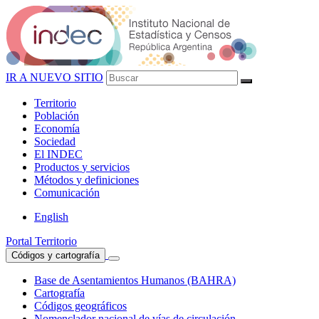
IR A NUEVO SITIO
Territorio
Población
Economía
Sociedad
El
INDEC
Productos
y servicios
Métodos
y definiciones
Comunicación
English
Portal Territorio
Códigos y cartografía
Base de Asentamientos Humanos (BAHRA)
Cartografía
Códigos geográficos
Nomenclador nacional de vías de circulación