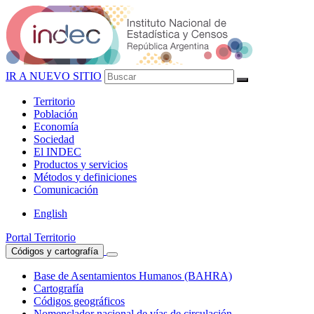
IR A NUEVO SITIO
Territorio
Población
Economía
Sociedad
El
INDEC
Productos
y servicios
Métodos
y definiciones
Comunicación
English
Portal Territorio
Códigos y cartografía
Base de Asentamientos Humanos (BAHRA)
Cartografía
Códigos geográficos
Nomenclador nacional de vías de circulación