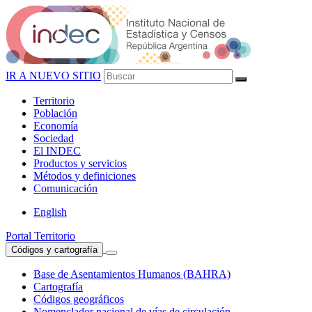
IR A NUEVO SITIO
Territorio
Población
Economía
Sociedad
El
INDEC
Productos
y servicios
Métodos
y definiciones
Comunicación
English
Portal Territorio
Códigos y cartografía
Base de Asentamientos Humanos (BAHRA)
Cartografía
Códigos geográficos
Nomenclador nacional de vías de circulación