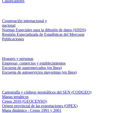
Clasificadores
Institucionales
Cooperación internacional y
nacional
Normas Especiales para la difusión de datos (SDDS)
Reunión Especializada de Estadísticas del Mercosur
Publicaciones
Encuestas en campo
Hogares y personas
Empresas, comercios y establecimientos
Encuesta de supermercados (en línea)
Encuesta de autoservicios mayoristas (en línea)
Sistemas de consulta
Cartografía y códigos geográficos del SEN (CODGEO)
Mapas temáticos
Censo 2010 (GEOCENSO)
Origen provincial de las exportaciones (OPEX)
Mapa dinámico - Censo 1991 y 2001