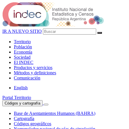
IR A NUEVO SITIO
Territorio
Población
Economía
Sociedad
El
INDEC
Productos
y servicios
Métodos
y definiciones
Comunicación
English
Portal Territorio
Códigos y cartografía
Base de Asentamientos Humanos (BAHRA)
Cartografía
Códigos geográficos
Nomenclador nacional de vías de circulación