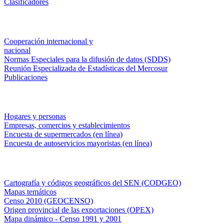
Clasificadores
Institucionales
Cooperación internacional y
nacional
Normas Especiales para la difusión de datos (SDDS)
Reunión Especializada de Estadísticas del Mercosur
Publicaciones
Encuestas en campo
Hogares y personas
Empresas, comercios y establecimientos
Encuesta de supermercados (en línea)
Encuesta de autoservicios mayoristas (en línea)
Sistemas de consulta
Cartografía y códigos geográficos del SEN (CODGEO)
Mapas temáticos
Censo 2010 (GEOCENSO)
Origen provincial de las exportaciones (OPEX)
Mapa dinámico - Censo 1991 y 2001