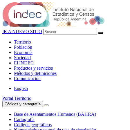
IR A NUEVO SITIO
Territorio
Población
Economía
Sociedad
El
INDEC
Productos
y servicios
Métodos
y definiciones
Comunicación
English
Portal Territorio
Códigos y cartografía
Base de Asentamientos Humanos (BAHRA)
Cartografía
Códigos geográficos
Nomenclador nacional de vías de circulación