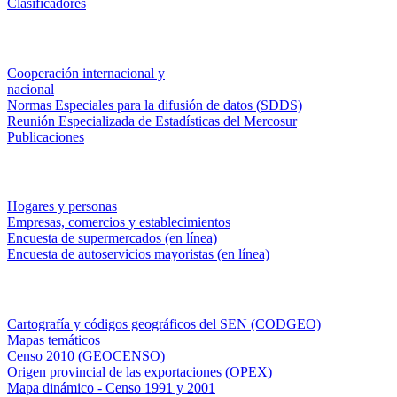
Clasificadores
Institucionales
Cooperación internacional y
nacional
Normas Especiales para la difusión de datos (SDDS)
Reunión Especializada de Estadísticas del Mercosur
Publicaciones
Encuestas en campo
Hogares y personas
Empresas, comercios y establecimientos
Encuesta de supermercados (en línea)
Encuesta de autoservicios mayoristas (en línea)
Sistemas de consulta
Cartografía y códigos geográficos del SEN (CODGEO)
Mapas temáticos
Censo 2010 (GEOCENSO)
Origen provincial de las exportaciones (OPEX)
Mapa dinámico - Censo 1991 y 2001