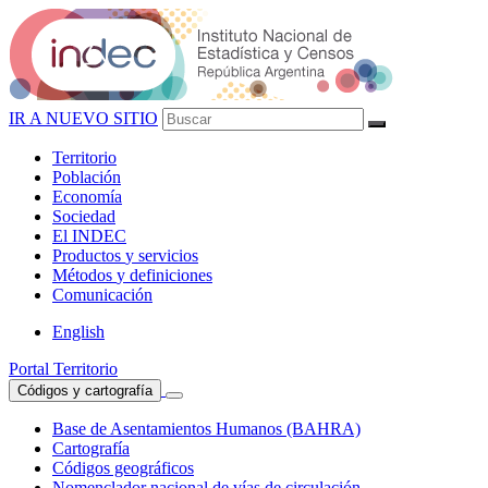
IR A NUEVO SITIO
Territorio
Población
Economía
Sociedad
El
INDEC
Productos
y servicios
Métodos
y definiciones
Comunicación
English
Portal Territorio
Códigos y cartografía
Base de Asentamientos Humanos (BAHRA)
Cartografía
Códigos geográficos
Nomenclador nacional de vías de circulación