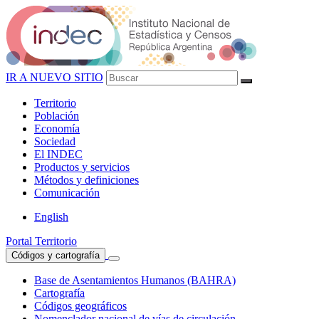
IR A NUEVO SITIO
Territorio
Población
Economía
Sociedad
El
INDEC
Productos
y servicios
Métodos
y definiciones
Comunicación
English
Portal Territorio
Códigos y cartografía
Base de Asentamientos Humanos (BAHRA)
Cartografía
Códigos geográficos
Nomenclador nacional de vías de circulación