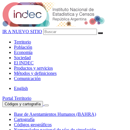
IR A NUEVO SITIO
Territorio
Población
Economía
Sociedad
El
INDEC
Productos
y servicios
Métodos
y definiciones
Comunicación
English
Portal Territorio
Códigos y cartografía
Base de Asentamientos Humanos (BAHRA)
Cartografía
Códigos geográficos
Nomenclador nacional de vías de circulación