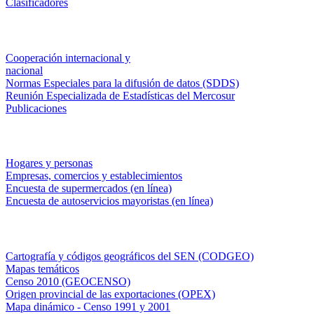
Clasificadores
Institucionales
Cooperación internacional y
nacional
Normas Especiales para la difusión de datos (SDDS)
Reunión Especializada de Estadísticas del Mercosur
Publicaciones
Encuestas en campo
Hogares y personas
Empresas, comercios y establecimientos
Encuesta de supermercados (en línea)
Encuesta de autoservicios mayoristas (en línea)
Sistemas de consulta
Cartografía y códigos geográficos del SEN (CODGEO)
Mapas temáticos
Censo 2010 (GEOCENSO)
Origen provincial de las exportaciones (OPEX)
Mapa dinámico - Censo 1991 y 2001