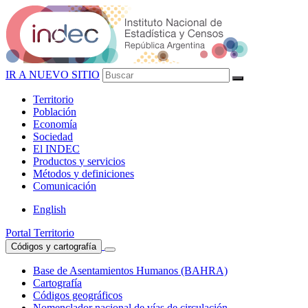
IR A NUEVO SITIO
Territorio
Población
Economía
Sociedad
El
INDEC
Productos
y servicios
Métodos
y definiciones
Comunicación
English
Portal Territorio
Códigos y cartografía
Base de Asentamientos Humanos (BAHRA)
Cartografía
Códigos geográficos
Nomenclador nacional de vías de circulación