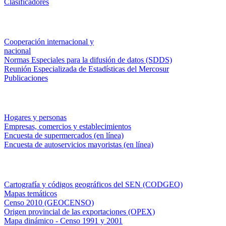
Clasificadores
Institucionales
Cooperación internacional y
nacional
Normas Especiales para la difusión de datos (SDDS)
Reunión Especializada de Estadísticas del Mercosur
Publicaciones
Encuestas en campo
Hogares y personas
Empresas, comercios y establecimientos
Encuesta de supermercados (en línea)
Encuesta de autoservicios mayoristas (en línea)
Sistemas de consulta
Cartografía y códigos geográficos del SEN (CODGEO)
Mapas temáticos
Censo 2010 (GEOCENSO)
Origen provincial de las exportaciones (OPEX)
Mapa dinámico - Censo 1991 y 2001