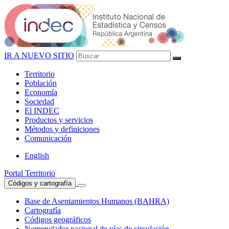
IR A NUEVO SITIO
Territorio
Población
Economía
Sociedad
El
INDEC
Productos
y servicios
Métodos
y definiciones
Comunicación
English
Portal Territorio
Códigos y cartografía
Base de Asentamientos Humanos (BAHRA)
Cartografía
Códigos geográficos
Nomenclador nacional de vías de circulación