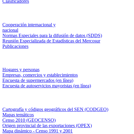
Clasificadores
Institucionales
Cooperación internacional y
nacional
Normas Especiales para la difusión de datos (SDDS)
Reunión Especializada de Estadísticas del Mercosur
Publicaciones
Encuestas en campo
Hogares y personas
Empresas, comercios y establecimientos
Encuesta de supermercados (en línea)
Encuesta de autoservicios mayoristas (en línea)
Sistemas de consulta
Cartografía y códigos geográficos del SEN (CODGEO)
Mapas temáticos
Censo 2010 (GEOCENSO)
Origen provincial de las exportaciones (OPEX)
Mapa dinámico - Censo 1991 y 2001