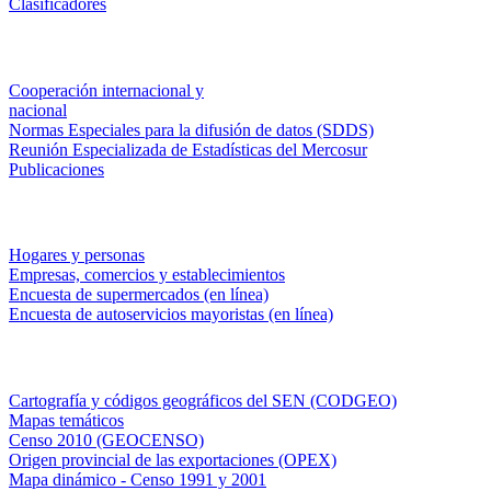
Clasificadores
Institucionales
Cooperación internacional y
nacional
Normas Especiales para la difusión de datos (SDDS)
Reunión Especializada de Estadísticas del Mercosur
Publicaciones
Encuestas en campo
Hogares y personas
Empresas, comercios y establecimientos
Encuesta de supermercados (en línea)
Encuesta de autoservicios mayoristas (en línea)
Sistemas de consulta
Cartografía y códigos geográficos del SEN (CODGEO)
Mapas temáticos
Censo 2010 (GEOCENSO)
Origen provincial de las exportaciones (OPEX)
Mapa dinámico - Censo 1991 y 2001