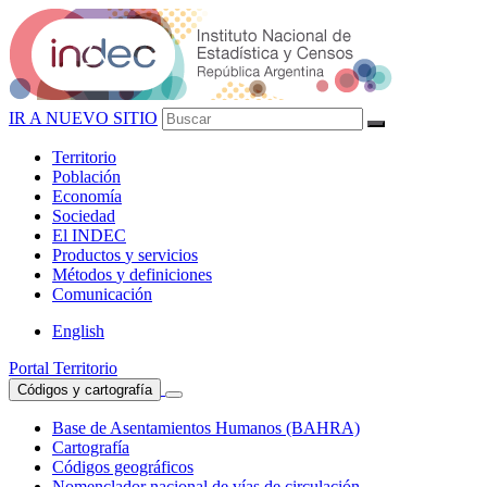
IR A NUEVO SITIO
Territorio
Población
Economía
Sociedad
El
INDEC
Productos
y servicios
Métodos
y definiciones
Comunicación
English
Portal Territorio
Códigos y cartografía
Base de Asentamientos Humanos (BAHRA)
Cartografía
Códigos geográficos
Nomenclador nacional de vías de circulación