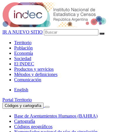
IR A NUEVO SITIO
Territorio
Población
Economía
Sociedad
El
INDEC
Productos
y servicios
Métodos
y definiciones
Comunicación
English
Portal Territorio
Códigos y cartografía
Base de Asentamientos Humanos (BAHRA)
Cartografía
Códigos geográficos
Nomenclador nacional de vías de circulación