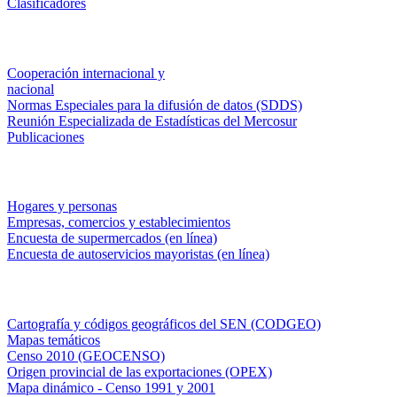
Clasificadores
Institucionales
Cooperación internacional y
nacional
Normas Especiales para la difusión de datos (SDDS)
Reunión Especializada de Estadísticas del Mercosur
Publicaciones
Encuestas en campo
Hogares y personas
Empresas, comercios y establecimientos
Encuesta de supermercados (en línea)
Encuesta de autoservicios mayoristas (en línea)
Sistemas de consulta
Cartografía y códigos geográficos del SEN (CODGEO)
Mapas temáticos
Censo 2010 (GEOCENSO)
Origen provincial de las exportaciones (OPEX)
Mapa dinámico - Censo 1991 y 2001