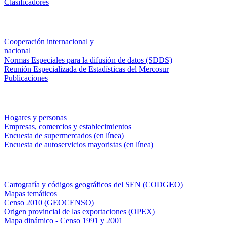
Clasificadores
Institucionales
Cooperación internacional y
nacional
Normas Especiales para la difusión de datos (SDDS)
Reunión Especializada de Estadísticas del Mercosur
Publicaciones
Encuestas en campo
Hogares y personas
Empresas, comercios y establecimientos
Encuesta de supermercados (en línea)
Encuesta de autoservicios mayoristas (en línea)
Sistemas de consulta
Cartografía y códigos geográficos del SEN (CODGEO)
Mapas temáticos
Censo 2010 (GEOCENSO)
Origen provincial de las exportaciones (OPEX)
Mapa dinámico - Censo 1991 y 2001