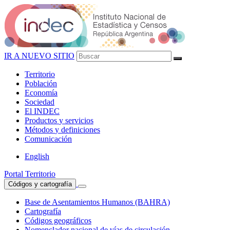
IR A NUEVO SITIO
Territorio
Población
Economía
Sociedad
El
INDEC
Productos
y servicios
Métodos
y definiciones
Comunicación
English
Portal Territorio
Códigos y cartografía
Base de Asentamientos Humanos (BAHRA)
Cartografía
Códigos geográficos
Nomenclador nacional de vías de circulación