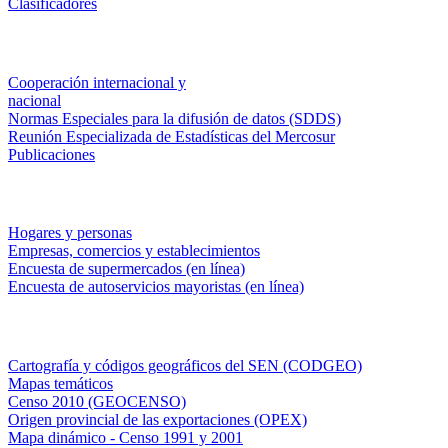
Clasificadores
Institucionales
Cooperación internacional y
nacional
Normas Especiales para la difusión de datos (SDDS)
Reunión Especializada de Estadísticas del Mercosur
Publicaciones
Encuestas en campo
Hogares y personas
Empresas, comercios y establecimientos
Encuesta de supermercados (en línea)
Encuesta de autoservicios mayoristas (en línea)
Sistemas de consulta
Cartografía y códigos geográficos del SEN (CODGEO)
Mapas temáticos
Censo 2010 (GEOCENSO)
Origen provincial de las exportaciones (OPEX)
Mapa dinámico - Censo 1991 y 2001