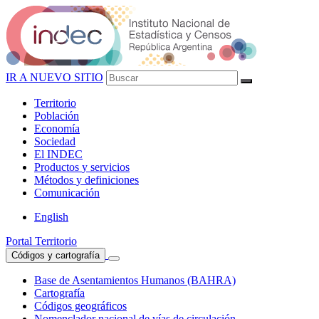
IR A NUEVO SITIO
Territorio
Población
Economía
Sociedad
El
INDEC
Productos
y servicios
Métodos
y definiciones
Comunicación
English
Portal Territorio
Códigos y cartografía
Base de Asentamientos Humanos (BAHRA)
Cartografía
Códigos geográficos
Nomenclador nacional de vías de circulación