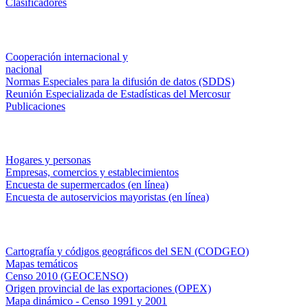
Clasificadores
Institucionales
Cooperación internacional y
nacional
Normas Especiales para la difusión de datos (SDDS)
Reunión Especializada de Estadísticas del Mercosur
Publicaciones
Encuestas en campo
Hogares y personas
Empresas, comercios y establecimientos
Encuesta de supermercados (en línea)
Encuesta de autoservicios mayoristas (en línea)
Sistemas de consulta
Cartografía y códigos geográficos del SEN (CODGEO)
Mapas temáticos
Censo 2010 (GEOCENSO)
Origen provincial de las exportaciones (OPEX)
Mapa dinámico - Censo 1991 y 2001