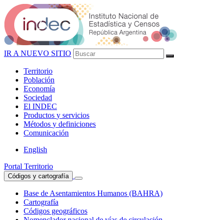
IR A NUEVO SITIO
Territorio
Población
Economía
Sociedad
El
INDEC
Productos
y servicios
Métodos
y definiciones
Comunicación
English
Portal Territorio
Códigos y cartografía
Base de Asentamientos Humanos (BAHRA)
Cartografía
Códigos geográficos
Nomenclador nacional de vías de circulación