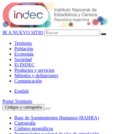
IR A NUEVO SITIO
Territorio
Población
Economía
Sociedad
El
INDEC
Productos
y servicios
Métodos
y definiciones
Comunicación
English
Portal Territorio
Códigos y cartografía
Base de Asentamientos Humanos (BAHRA)
Cartografía
Códigos geográficos
Nomenclador nacional de vías de circulación