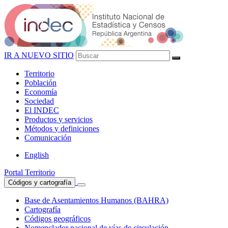
IR A NUEVO SITIO
Territorio
Población
Economía
Sociedad
El
INDEC
Productos
y servicios
Métodos
y definiciones
Comunicación
English
Portal Territorio
Códigos y cartografía
Base de Asentamientos Humanos (BAHRA)
Cartografía
Códigos geográficos
Nomenclador nacional de vías de circulación