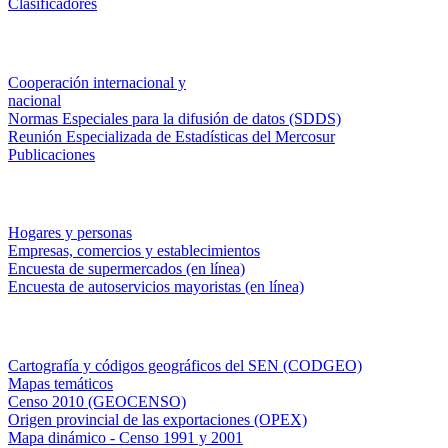
Clasificadores
Institucionales
Cooperación internacional y
nacional
Normas Especiales para la difusión de datos (SDDS)
Reunión Especializada de Estadísticas del Mercosur
Publicaciones
Encuestas en campo
Hogares y personas
Empresas, comercios y establecimientos
Encuesta de supermercados (en línea)
Encuesta de autoservicios mayoristas (en línea)
Sistemas de consulta
Cartografía y códigos geográficos del SEN (CODGEO)
Mapas temáticos
Censo 2010 (GEOCENSO)
Origen provincial de las exportaciones (OPEX)
Mapa dinámico - Censo 1991 y 2001