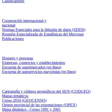
Clasificadores
Institucionales
Cooperación internacional y
nacional
Normas Especiales para la difusión de datos (SDDS)
Reunión Especializada de Estadísticas del Mercosur
Publicaciones
Encuestas en campo
Hogares y personas
Empresas, comercios y establecimientos
Encuesta de supermercados (en línea)
Encuesta de autoservicios mayoristas (en línea)
Sistemas de consulta
Cartografía y códigos geográficos del SEN (CODGEO)
Mapas temáticos
Censo 2010 (GEOCENSO)
Origen provincial de las exportaciones (OPEX)
Mapa dinámico - Censo 1991 y 2001