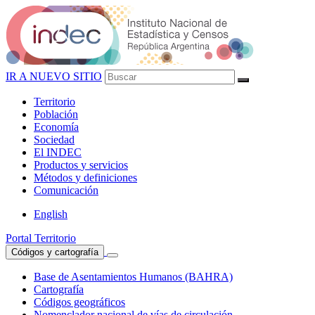
IR A NUEVO SITIO
Territorio
Población
Economía
Sociedad
El
INDEC
Productos
y servicios
Métodos
y definiciones
Comunicación
English
Portal Territorio
Códigos y cartografía
Base de Asentamientos Humanos (BAHRA)
Cartografía
Códigos geográficos
Nomenclador nacional de vías de circulación