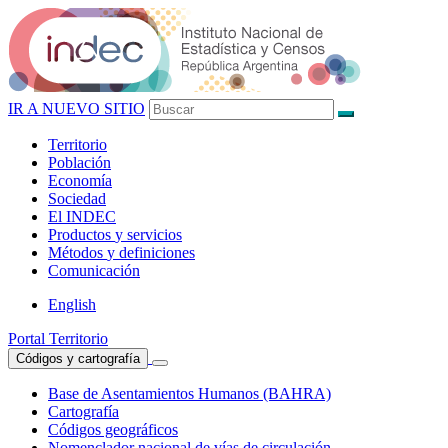
IR A NUEVO SITIO
Territorio
Población
Economía
Sociedad
El
INDEC
Productos
y servicios
Métodos
y definiciones
Comunicación
English
Portal Territorio
Códigos y cartografía
Base de Asentamientos Humanos (BAHRA)
Cartografía
Códigos geográficos
Nomenclador nacional de vías de circulación