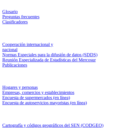
Métodos y definiciones
Glosario
Preguntas frecuentes
Clasificadores
Institucionales
Cooperación internacional y
nacional
Normas Especiales para la difusión de datos (SDDS)
Reunión Especializada de Estadísticas del Mercosur
Publicaciones
Encuestas en campo
Hogares y personas
Empresas, comercios y establecimientos
Encuesta de supermercados (en línea)
Encuesta de autoservicios mayoristas (en línea)
Sistemas de consulta
Cartografía y códigos geográficos del SEN (CODGEO)