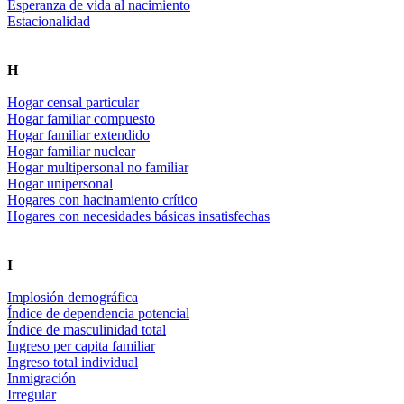
Esperanza de vida al nacimiento
Estacionalidad
H
Hogar censal particular
Hogar familiar compuesto
Hogar familiar extendido
Hogar familiar nuclear
Hogar multipersonal no familiar
Hogar unipersonal
Hogares con hacinamiento crítico
Hogares con necesidades básicas insatisfechas
I
Implosión demográfica
Índice de dependencia potencial
Índice de masculinidad total
Ingreso per capita familiar
Ingreso total individual
Inmigración
Irregular