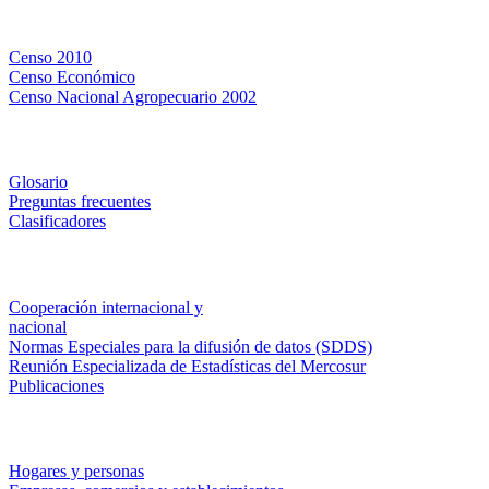
Censos
Censo 2010
Censo Económico
Censo Nacional Agropecuario 2002
Métodos y definiciones
Glosario
Preguntas frecuentes
Clasificadores
Institucionales
Cooperación internacional y
nacional
Normas Especiales para la difusión de datos (SDDS)
Reunión Especializada de Estadísticas del Mercosur
Publicaciones
Encuestas en campo
Hogares y personas