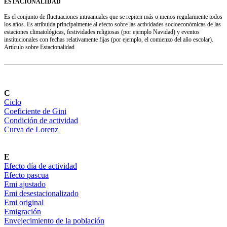
ESTACIONALIDAD
Es el conjunto de fluctuaciones intraanuales que se repiten más o menos regularmente todos
los años. Es atribuida principalmente al efecto sobre las actividades socioeconómicas de las
estaciones climatológicas, festividades religiosas (por ejemplo Navidad) y eventos
institucionales con fechas relativamente fijas (por ejemplo, el comienzo del año escolar).
Artículo sobre Estacionalidad
C
Ciclo
Coeficiente de Gini
Condición de actividad
Curva de Lorenz
E
Efecto día de actividad
Efecto pascua
Emi ajustado
Emi desestacionalizado
Emi original
Emigración
Envejecimiento de la población