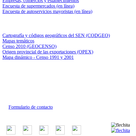
Empresas, comercios y establecimientos
Encuesta de supermercados (en línea)
Encuesta de autoservicios mayoristas (en línea)
Sistemas de consulta
Cartografía y códigos geográficos del SEN (CODGEO)
Mapas temáticos
Censo 2010 (GEOCENSO)
Origen provincial de las exportaciones (OPEX)
Mapa dinámico - Censo 1991 y 2001
INDEC - Argentina
Av. Presidente Julio A. Roca 609. P.B. C1067ABB
Ciudad Autónoma de Buenos Aires, Argentina.
Centro Estadístico de Servicios: (54-11) 5031-4632
Conmutador: +54 11 4349-9200
Formulario de contacto
© 2026