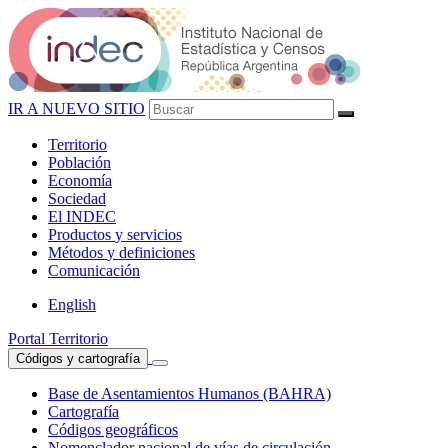
IR A NUEVO SITIO
Territorio
Población
Economía
Sociedad
El
INDEC
Productos
y servicios
Métodos
y definiciones
Comunicación
English
Portal Territorio
Códigos y cartografía
Base de Asentamientos Humanos (BAHRA)
Cartografía
Códigos geográficos
Nomenclador nacional de vías de circulación