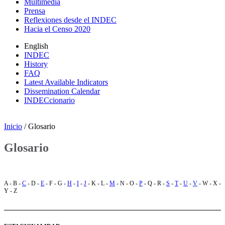
Multimedia
Prensa
Reflexiones desde el INDEC
Hacia el Censo 2020
English
INDEC
History
FAQ
Latest Available Indicators
Dissemination Calendar
INDECcionario
Inicio
/ Glosario
Glosario
A - B -
C
- D -
E
- F - G -
H
-
I
-
J
- K - L -
M
- N - O -
P
- Q - R -
S
-
T
-
U
-
V
- W - X -
Y - Z