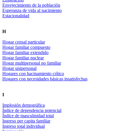
Envejecimiento de la población
Esperanza de vida al nacimiento
Estacionalidad
H
Hogar censal particular
Hogar familiar compuesto
Hogar familiar extendido
Hogar familiar nuclear
Hogar multipersonal no familiar
Hogar unipersonal
Hogares con hacinamiento crítico
Hogares con necesidades básicas insatisfechas
I
Implosión demográfica
Índice de dependencia potencial
Índice de masculinidad total
Ingreso per capita familiar
Ingreso total individual