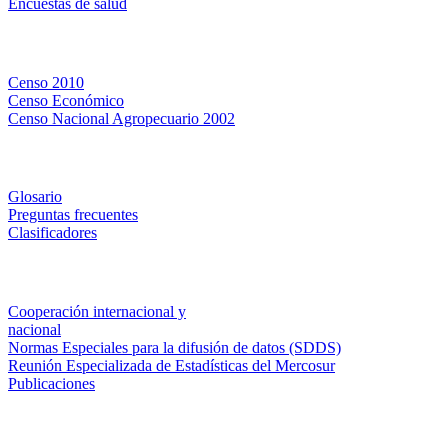
Encuestas de salud
Censos
Censo 2010
Censo Económico
Censo Nacional Agropecuario 2002
Métodos y definiciones
Glosario
Preguntas frecuentes
Clasificadores
Institucionales
Cooperación internacional y
nacional
Normas Especiales para la difusión de datos (SDDS)
Reunión Especializada de Estadísticas del Mercosur
Publicaciones
Encuestas en campo