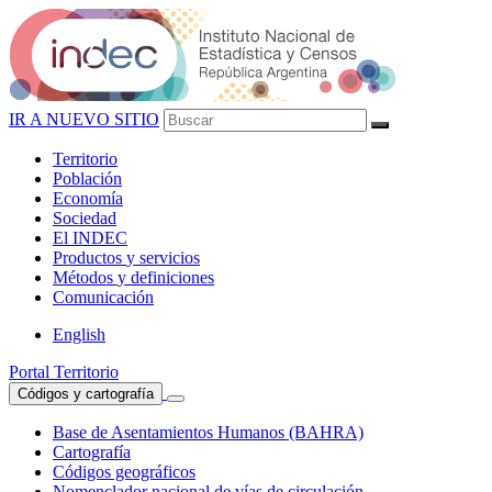
IR A NUEVO SITIO
Territorio
Población
Economía
Sociedad
El
INDEC
Productos
y servicios
Métodos
y definiciones
Comunicación
English
Portal Territorio
Códigos y cartografía
Base de Asentamientos Humanos (BAHRA)
Cartografía
Códigos geográficos
Nomenclador nacional de vías de circulación