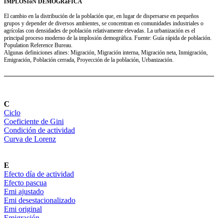
IMPLOSIóN DEMOGRáFICA
El cambio en la distribución de la población que, en lugar de dispersarse en pequeños
grupos y depender de diversos ambientes, se concentran en comunidades industriales o
agrícolas con densidades de población relativamente elevadas. La urbanización es el
principal proceso moderno de la implosión demográfica. Fuente: Guía rápida de población.
Population Reference Bureau.
Algunas definiciones afines: Migración, Migración interna, Migración neta, Inmigración,
Emigración, Población cerrada, Proyección de la población, Urbanización.
C
Ciclo
Coeficiente de Gini
Condición de actividad
Curva de Lorenz
E
Efecto día de actividad
Efecto pascua
Emi ajustado
Emi desestacionalizado
Emi original
Emigración