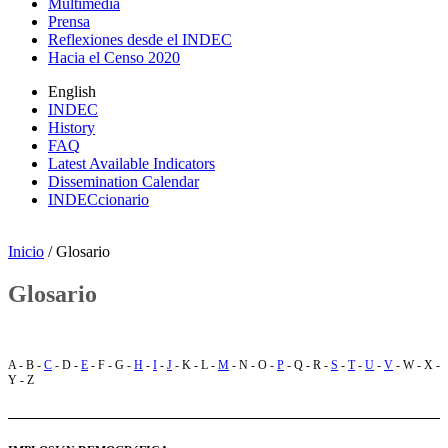
Multimedia
Prensa
Reflexiones desde el INDEC
Hacia el Censo 2020
English
INDEC
History
FAQ
Latest Available Indicators
Dissemination Calendar
INDECcionario
Inicio
/ Glosario
Glosario
A - B -
C
- D -
E
- F - G -
H
-
I
-
J
- K - L -
M
- N - O -
P
- Q - R -
S
-
T
-
U
-
V
- W - X -
Y - Z