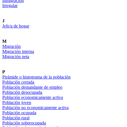
Inmigración
Irregular
J
Jefe/a de hogar
M
Migración
Migración interna
Migración neta
P
Pirámide o histograma de la población
Población cerrada
Población demandante de empleo
Población desocupada
Población economicamente activa
Población joven
Población no economicamente activa
Población ocupada
Población rural
Población sobreocupada