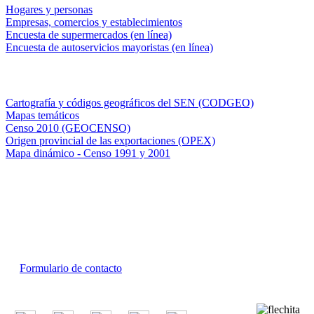
Hogares y personas
Empresas, comercios y establecimientos
Encuesta de supermercados (en línea)
Encuesta de autoservicios mayoristas (en línea)
Sistemas de consulta
Cartografía y códigos geográficos del SEN (CODGEO)
Mapas temáticos
Censo 2010 (GEOCENSO)
Origen provincial de las exportaciones (OPEX)
Mapa dinámico - Censo 1991 y 2001
INDEC - Argentina
Av. Presidente Julio A. Roca 609. P.B. C1067ABB
Ciudad Autónoma de Buenos Aires, Argentina.
Centro Estadístico de Servicios: (54-11) 5031-4632
Conmutador: +54 11 4349-9200
Formulario de contacto
© 2026