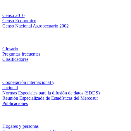
Censos
Censo 2010
Censo Económico
Censo Nacional Agropecuario 2002
Métodos y definiciones
Glosario
Preguntas frecuentes
Clasificadores
Institucionales
Cooperación internacional y
nacional
Normas Especiales para la difusión de datos (SDDS)
Reunión Especializada de Estadísticas del Mercosur
Publicaciones
Encuestas en campo
Hogares y personas