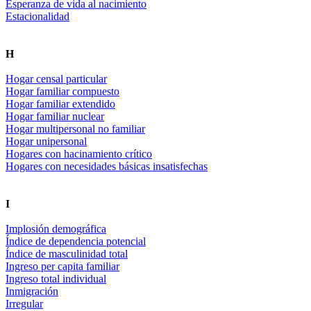
Esperanza de vida al nacimiento
Estacionalidad
H
Hogar censal particular
Hogar familiar compuesto
Hogar familiar extendido
Hogar familiar nuclear
Hogar multipersonal no familiar
Hogar unipersonal
Hogares con hacinamiento crítico
Hogares con necesidades básicas insatisfechas
I
Implosión demográfica
Índice de dependencia potencial
Índice de masculinidad total
Ingreso per capita familiar
Ingreso total individual
Inmigración
Irregular