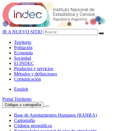
IR A NUEVO SITIO
Territorio
Población
Economía
Sociedad
El
INDEC
Productos
y servicios
Métodos
y definiciones
Comunicación
English
Portal Territorio
Códigos y cartografía
Base de Asentamientos Humanos (BAHRA)
Cartografía
Códigos geográficos
Nomenclador nacional de vías de circulación