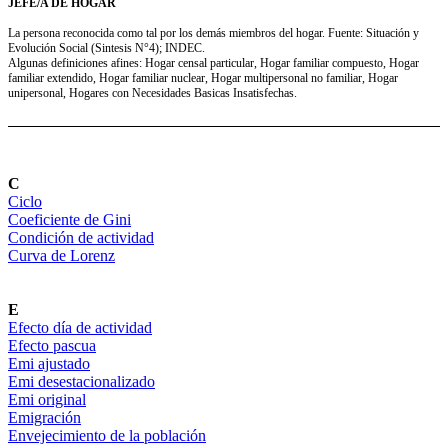
JEFE/A DE HOGAR
La persona reconocida como tal por los demás miembros del hogar. Fuente: Situación y
Evolución Social (Sintesis N°4); INDEC.
Algunas definiciones afines: Hogar censal particular, Hogar familiar compuesto, Hogar
familiar extendido, Hogar familiar nuclear, Hogar multipersonal no familiar, Hogar
unipersonal, Hogares con Necesidades Basicas Insatisfechas.
C
Ciclo
Coeficiente de Gini
Condición de actividad
Curva de Lorenz
E
Efecto día de actividad
Efecto pascua
Emi ajustado
Emi desestacionalizado
Emi original
Emigración
Envejecimiento de la población