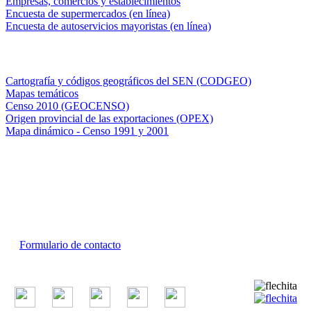
Empresas, comercios y establecimientos
Encuesta de supermercados (en línea)
Encuesta de autoservicios mayoristas (en línea)
Sistemas de consulta
Cartografía y códigos geográficos del SEN (CODGEO)
Mapas temáticos
Censo 2010 (GEOCENSO)
Origen provincial de las exportaciones (OPEX)
Mapa dinámico - Censo 1991 y 2001
INDEC - Argentina
Av. Presidente Julio A. Roca 609. P.B. C1067ABB
Ciudad Autónoma de Buenos Aires, Argentina.
Centro Estadístico de Servicios: (54-11) 5031-4632
Conmutador: +54 11 4349-9200
Formulario de contacto
© 2026