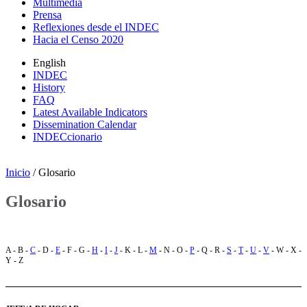
Multimedia
Prensa
Reflexiones desde el INDEC
Hacia el Censo 2020
English
INDEC
History
FAQ
Latest Available Indicators
Dissemination Calendar
INDECcionario
Inicio
/ Glosario
Glosario
A - B -
C
- D -
E
- F - G -
H
-
I
-
J
- K - L -
M
- N - O -
P
- Q - R -
S
-
T
-
U
-
V
- W - X -
Y - Z