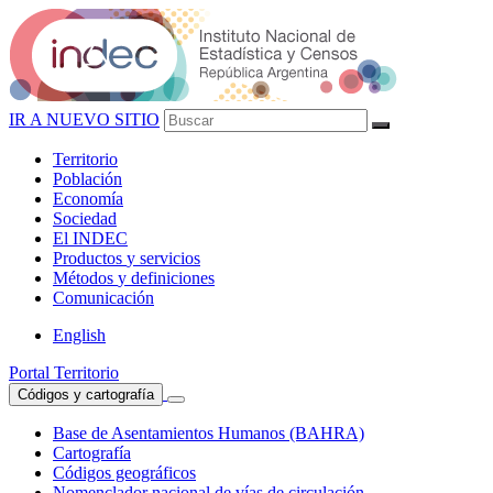
IR A NUEVO SITIO
Territorio
Población
Economía
Sociedad
El
INDEC
Productos
y servicios
Métodos
y definiciones
Comunicación
English
Portal Territorio
Códigos y cartografía
Base de Asentamientos Humanos (BAHRA)
Cartografía
Códigos geográficos
Nomenclador nacional de vías de circulación