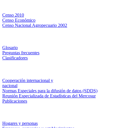
Censos
Censo 2010
Censo Económico
Censo Nacional Agropecuario 2002
Métodos y definiciones
Glosario
Preguntas frecuentes
Clasificadores
Institucionales
Cooperación internacional y
nacional
Normas Especiales para la difusión de datos (SDDS)
Reunión Especializada de Estadísticas del Mercosur
Publicaciones
Encuestas en campo
Hogares y personas