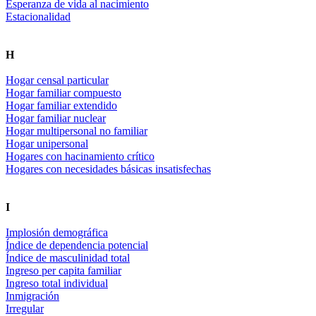
Esperanza de vida al nacimiento
Estacionalidad
H
Hogar censal particular
Hogar familiar compuesto
Hogar familiar extendido
Hogar familiar nuclear
Hogar multipersonal no familiar
Hogar unipersonal
Hogares con hacinamiento crítico
Hogares con necesidades básicas insatisfechas
I
Implosión demográfica
Índice de dependencia potencial
Índice de masculinidad total
Ingreso per capita familiar
Ingreso total individual
Inmigración
Irregular