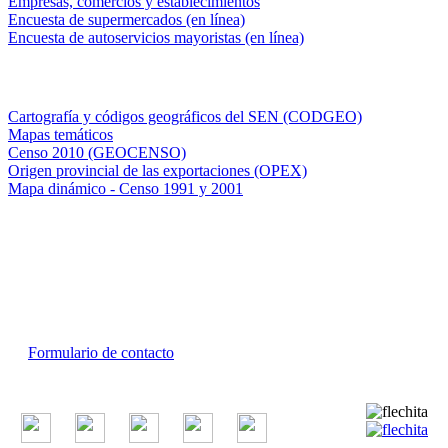
Empresas, comercios y establecimientos
Encuesta de supermercados (en línea)
Encuesta de autoservicios mayoristas (en línea)
Sistemas de consulta
Cartografía y códigos geográficos del SEN (CODGEO)
Mapas temáticos
Censo 2010 (GEOCENSO)
Origen provincial de las exportaciones (OPEX)
Mapa dinámico - Censo 1991 y 2001
INDEC - Argentina
Av. Presidente Julio A. Roca 609. P.B. C1067ABB
Ciudad Autónoma de Buenos Aires, Argentina.
Centro Estadístico de Servicios: (54-11) 5031-4632
Conmutador: +54 11 4349-9200
Formulario de contacto
© 2026