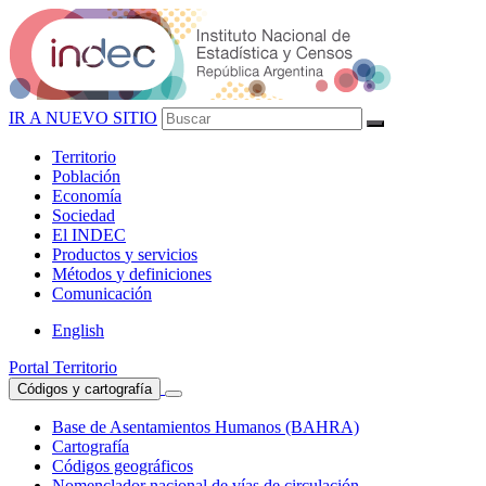
IR A NUEVO SITIO
Territorio
Población
Economía
Sociedad
El
INDEC
Productos
y servicios
Métodos
y definiciones
Comunicación
English
Portal Territorio
Códigos y cartografía
Base de Asentamientos Humanos (BAHRA)
Cartografía
Códigos geográficos
Nomenclador nacional de vías de circulación