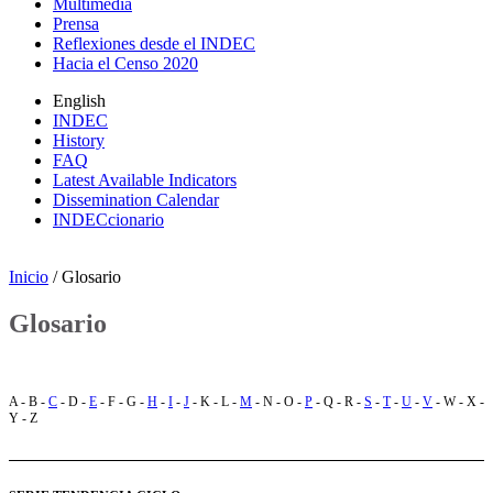
Multimedia
Prensa
Reflexiones desde el INDEC
Hacia el Censo 2020
English
INDEC
History
FAQ
Latest Available Indicators
Dissemination Calendar
INDECcionario
Inicio
/ Glosario
Glosario
A - B -
C
- D -
E
- F - G -
H
-
I
-
J
- K - L -
M
- N - O -
P
- Q - R -
S
-
T
-
U
-
V
- W - X -
Y - Z