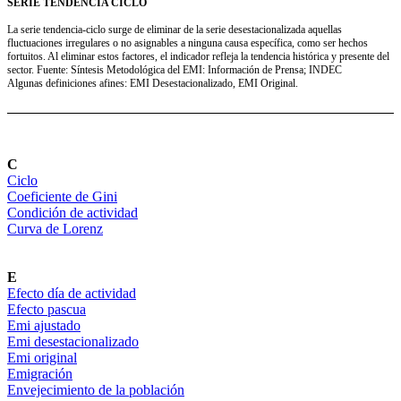
SERIE TENDENCIA CICLO
La serie tendencia-ciclo surge de eliminar de la serie desestacionalizada aquellas
fluctuaciones irregulares o no asignables a ninguna causa específica, como ser hechos
fortuitos. Al eliminar estos factores, el indicador refleja la tendencia histórica y presente del
sector. Fuente: Síntesis Metodológica del EMI: Información de Prensa; INDEC
Algunas definiciones afines: EMI Desestacionalizado, EMI Original.
C
Ciclo
Coeficiente de Gini
Condición de actividad
Curva de Lorenz
E
Efecto día de actividad
Efecto pascua
Emi ajustado
Emi desestacionalizado
Emi original
Emigración
Envejecimiento de la población