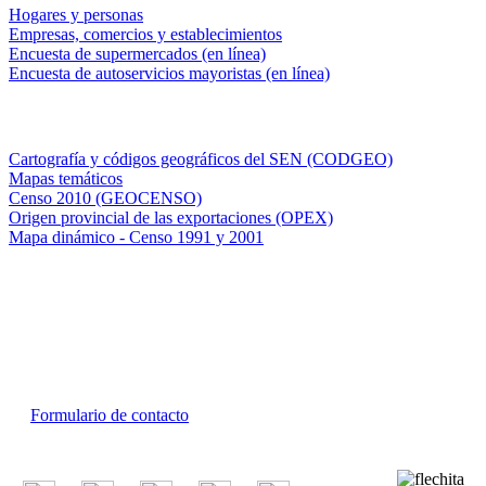
Hogares y personas
Empresas, comercios y establecimientos
Encuesta de supermercados (en línea)
Encuesta de autoservicios mayoristas (en línea)
Sistemas de consulta
Cartografía y códigos geográficos del SEN (CODGEO)
Mapas temáticos
Censo 2010 (GEOCENSO)
Origen provincial de las exportaciones (OPEX)
Mapa dinámico - Censo 1991 y 2001
INDEC - Argentina
Av. Presidente Julio A. Roca 609. P.B. C1067ABB
Ciudad Autónoma de Buenos Aires, Argentina.
Centro Estadístico de Servicios: (54-11) 5031-4632
Conmutador: +54 11 4349-9200
Formulario de contacto
© 2026