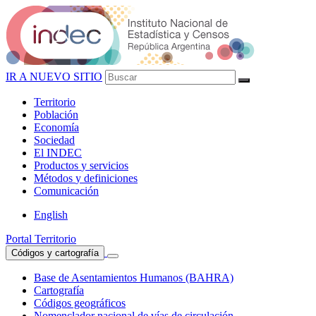
IR A NUEVO SITIO
Territorio
Población
Economía
Sociedad
El
INDEC
Productos
y servicios
Métodos
y definiciones
Comunicación
English
Portal Territorio
Códigos y cartografía
Base de Asentamientos Humanos (BAHRA)
Cartografía
Códigos geográficos
Nomenclador nacional de vías de circulación