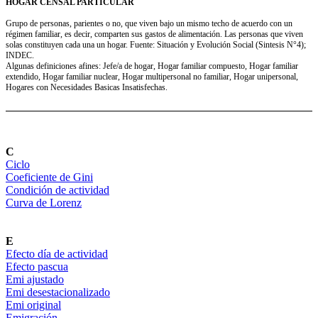
HOGAR CENSAL PARTICULAR
Grupo de personas, parientes o no, que viven bajo un mismo techo de acuerdo con un
régimen familiar, es decir, comparten sus gastos de alimentación. Las personas que viven
solas constituyen cada una un hogar. Fuente: Situación y Evolución Social (Sintesis N°4);
INDEC.
Algunas definiciones afines: Jefe/a de hogar, Hogar familiar compuesto, Hogar familiar
extendido, Hogar familiar nuclear, Hogar multipersonal no familiar, Hogar unipersonal,
Hogares con Necesidades Basicas Insatisfechas.
C
Ciclo
Coeficiente de Gini
Condición de actividad
Curva de Lorenz
E
Efecto día de actividad
Efecto pascua
Emi ajustado
Emi desestacionalizado
Emi original
Emigración