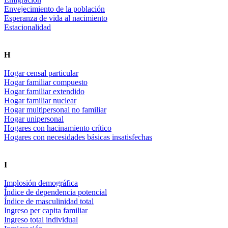
Envejecimiento de la población
Esperanza de vida al nacimiento
Estacionalidad
H
Hogar censal particular
Hogar familiar compuesto
Hogar familiar extendido
Hogar familiar nuclear
Hogar multipersonal no familiar
Hogar unipersonal
Hogares con hacinamiento crítico
Hogares con necesidades básicas insatisfechas
I
Implosión demográfica
Índice de dependencia potencial
Índice de masculinidad total
Ingreso per capita familiar
Ingreso total individual