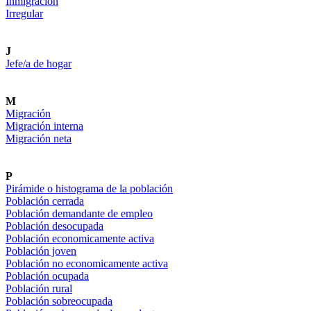
Inmigración
Irregular
J
Jefe/a de hogar
M
Migración
Migración interna
Migración neta
P
Pirámide o histograma de la población
Población cerrada
Población demandante de empleo
Población desocupada
Población economicamente activa
Población joven
Población no economicamente activa
Población ocupada
Población rural
Población sobreocupada