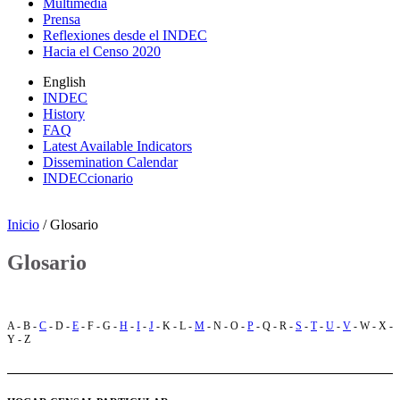
Multimedia
Prensa
Reflexiones desde el INDEC
Hacia el Censo 2020
English
INDEC
History
FAQ
Latest Available Indicators
Dissemination Calendar
INDECcionario
Inicio
/ Glosario
Glosario
A - B -
C
- D -
E
- F - G -
H
-
I
-
J
- K - L -
M
- N - O -
P
- Q - R -
S
-
T
-
U
-
V
- W - X -
Y - Z