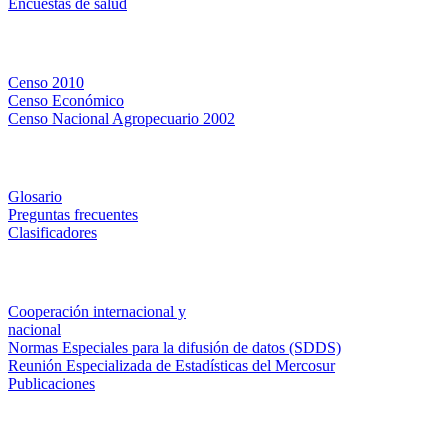
Encuestas de salud
Censos
Censo 2010
Censo Económico
Censo Nacional Agropecuario 2002
Métodos y definiciones
Glosario
Preguntas frecuentes
Clasificadores
Institucionales
Cooperación internacional y
nacional
Normas Especiales para la difusión de datos (SDDS)
Reunión Especializada de Estadísticas del Mercosur
Publicaciones
Encuestas en campo