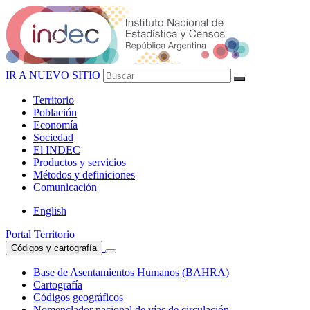
IR A NUEVO SITIO
Territorio
Población
Economía
Sociedad
El
INDEC
Productos
y servicios
Métodos
y definiciones
Comunicación
English
Portal Territorio
Códigos y cartografía
Base de Asentamientos Humanos (BAHRA)
Cartografía
Códigos geográficos
Nomenclador nacional de vías de circulación