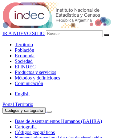
IR A NUEVO SITIO
Territorio
Población
Economía
Sociedad
El
INDEC
Productos
y servicios
Métodos
y definiciones
Comunicación
English
Portal Territorio
Códigos y cartografía
Base de Asentamientos Humanos (BAHRA)
Cartografía
Códigos geográficos
Nomenclador nacional de vías de circulación